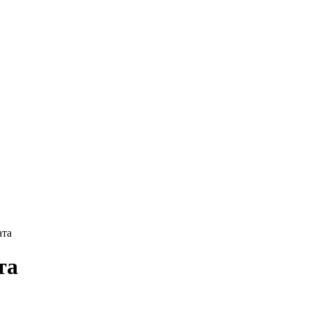
ата
та